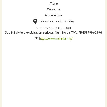
Mûre
Maraîcher
Arboriculteur
15 Grande Rue - 77118 Balloy
SIRET
:
97996239600011
Société civile d'exploitation agricole. Numéro de TVA : FR45979962396
https://www.mure.family/