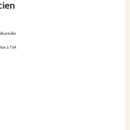
cien
bertville
ttie à TVA