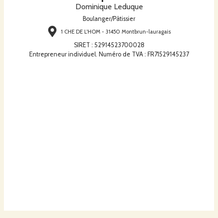
Dominique Leduque
Boulanger/Pâtissier
1 CHE DE L'HOM - 31450 Montbrun-lauragais
SIRET
:
52914523700028
Entrepreneur individuel. Numéro de TVA : FR71529145237