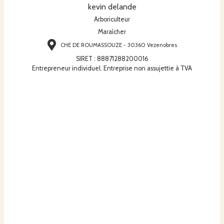
kevin delande
Arboriculteur
Maraîcher
CHE DE ROUMASSOUZE - 30360 Vezenobres
SIRET
:
88871288200016
Entrepreneur individuel. Entreprise non assujettie à TVA