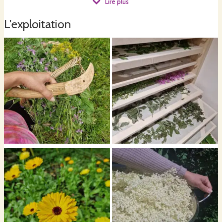
Lire plus
L'exploitation
Que vous recherchiez des tisanes, des huiles, des vinaigres ou d'autres
trésors issus des plantes, vous trouverez ici des produits qui respectent
autant votre bien-être que celui de la planète. Bienvenue dans un univers
où la nature reprend ses droits et où chaque geste compte pour préserver
notre précieux équilibre écologique. ðŸŒ±âœ¨