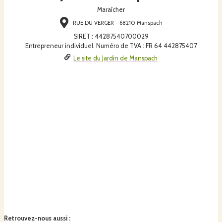
Maraîcher
RUE DU VERGER - 68210 Manspach
SIRET
:
44287540700029
Entrepreneur individuel. Numéro de TVA : FR 64 442875407
Le site du Jardin de Manspach
Retrouvez-nous aussi
: