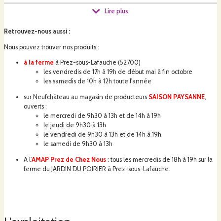
Lire plus
Retrouvez-nous aussi
:
Nous pouvez trouver nos produits :
Notre objectif est de
produire des légumes sains, naturellement
sans
produits chimiques en respectant l’environnement, le sol, les ressources en
à la ferme
à Prez-sous-Lafauche (52700)
eau, en énergie, la biodiversité. Nous souhaitons
vendre nos produits
localement
, afin de réduire le bilan carbone des transports ; la livraison
les vendredis de 17h à 19h de début mai à fin octobre
dans des points relais y contribue. Les plants sont majoritairement produits
les samedis de 10h à 12h toute l'année
par nos soins.
sur Neufchâteau au magasin de producteurs
SAISON PAYSANNE
,
ouverts :
le mercredi de 9h30 à 13h et de 14h à 19h
le jeudi de 9h30 à 13h
le vendredi de 9h30 à 13h et de 14h à 19h
le samedi de 9h30 à 13h
A l'
AMAP Prez de Chez Nous
: tous les mercredis de 18h à 19h sur la
ferme du JARDIN DU POIRIER à Prez-sous-Lafauche.