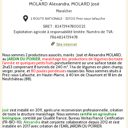
MOLARD Alexandra, MOLARD José
Maraîcher
2 ROUTE NATIONALE - 52700 Prez-sous-lafauche
SIRET
:
82473947800025
Exploitation agricole à responsabilité limitée. Numéro de TVA :
FR64824739478
Site internet
Nous sommes 2 producteurs associés, mariés : José et Alexandra MOLARD,
au
JARDIN DU POIRIER
,
maraîchage bio, productions de légumes bio toute
l'année et quelques petits fruits
ponctuellement sur une surface totale de
2ha53 comprenant 8 tunnels de 240 m², 1 ha de légumes en plein champ,
verger, prairie, et
80 poules pondeuses
rousses bio. Nous sommes situés à
Prez-sous-Lafauche, en Haute-Marne, à 40 km de Chaumont et 18 km de
Neufchâteau (88).
José
s’est installé en 2011, après une reconversion professionnelle, création
de toute la structure maraîchage. Nous sommes
certifié en agriculture
biologique
, contrôlé par Qualité France, Bureau Veritas France Certification
(FR-BIO-10).
Alexandra
était conjointe collaboratrice depuis 2012 et s’est
installée en 2017 avec création de l’EARL JARDIN DU POIRIER.