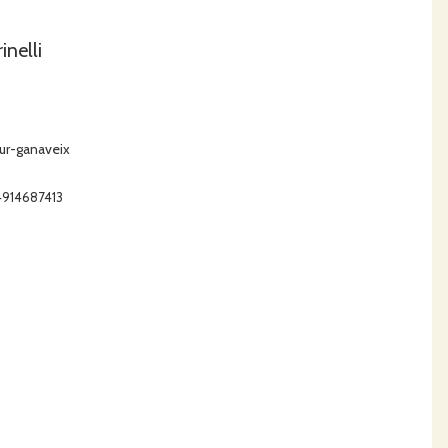
nelli
ur-ganaveix
54914687413