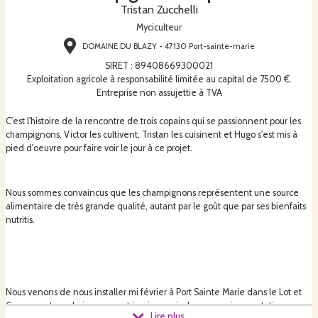
Tristan Zucchelli
Myciculteur
DOMAINE DU BLAZY - 47130 Port-sainte-marie
SIRET
:
89408669300021
Exploitation agricole à responsabilité limitée au capital de 7500 €.
Entreprise non assujettie à TVA
C'est l'histoire de la rencontre de trois copains qui se passionnent pour les
champignons, Victor les cultivent, Tristan les cuisinent et Hugo s'est mis à
pied d'oeuvre pour faire voir le jour à ce projet.
Nous sommes convaincus que les champignons représentent une source
alimentaire de très grande qualité, autant par le goût que par ses bienfaits
nutritis.
Nous venons de nous installer mi février à Port Sainte Marie dans le Lot et
Garonne et revalorisons un patrimoine agricole une ancienne station
Lire plus