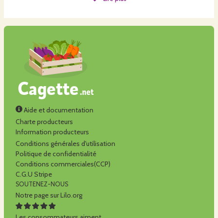
fruitière revisitée en Champignonnière.
Au delà de la vente de ces petites merveilles, nous sommes heureux de
vous accueillir sur place et échanger avec vous pour répondre à toutes vos
curiosités!
n'hésitez pas à prendre contact avec nous
Aide et documentation
Charte producteurs
Information producteurs
Conditions générales d'utilisation
Politique de confidentialité
Conditions commerciales(CCP)
C.G.U Stripe
SOUTENEZ-NOUS
Notre page sur Lilo.org
Les consommateurs aiment