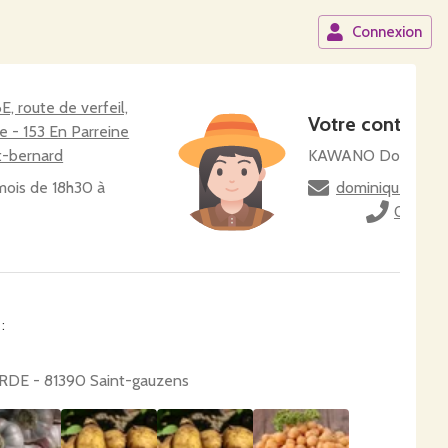
Connexion
, route de verfeil,
Votre contact
e - 153 En Parreine
t-bernard
KAWANO Dominiqu
mois de 18h30 à
dominique.kawa
067491
:
RDE - 81390 Saint-gauzens