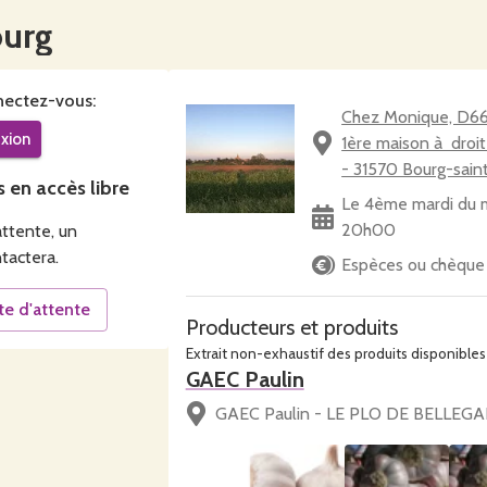
ourg
ectez-vous:
Chez Monique, D66E
xion
1ère maison à droit
- 31570 Bourg-sain
s en accès libre
Le 4ème mardi du 
20h00
attente, un
tactera.
Espèces ou chèque
ste d'attente
Producteurs et produits
Extrait non-exhaustif des produits disponibles 
GAEC Paulin
GAEC Paulin - LE PLO DE BELLEGA