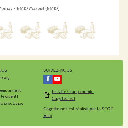
Mornay - 86110 Mazeuil (86110)
OUS
SUIVEZ-NOUS
lo.org
urs aiment
Installez l'app mobile
 le disent !
Cagette.net
é avec Stripe
Cagette.net est réalisé par la
SCOP
Alilo