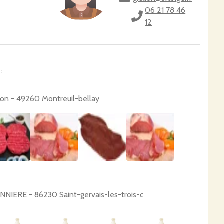
06 21 78 46
12
:
on - 49260 Montreuil-bellay
NIERE - 86230 Saint-gervais-les-trois-c