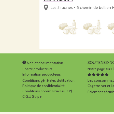
Les 3 racines - 5 chemin de bellien 
SOUTENEZ-N
Aide et documentation
Charte producteurs
Notre page sur Li
Information producteurs
Conditions générales d'utilisation
Les consommate
Politique de confidentialité
Cagette.net et ils
Conditions commerciales(CCP)
Paiement sécuris
C.G.U Stripe