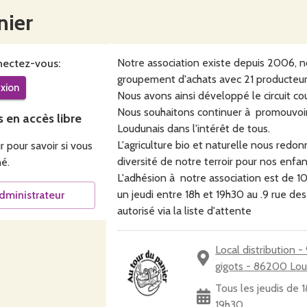
nier
Notre association existe depuis 2006, 
ectez-vous:
groupement d'achats avec 21 producteur
xion
Nous avons ainsi développé le circuit c
Nous souhaitons continuer à promouvoir
s en accès libre
Loudunais dans l'intérêt de tous.
L'agriculture bio et naturelle nous redon
 pour savoir si vous
diversité de notre terroir pour nos enfa
hé
.
L'adhésion à notre association est de 1
un jeudi entre 18h et 19h30 au .9 rue 
administrateur
autorisé via la liste d'attente
Local distribution -
gigots - 86200 Lo
Tous les jeudis de 
19h30