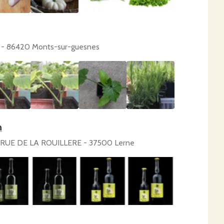
E - 86420 Monts-sur-guesnes
n
2 RUE DE LA ROUILLERE - 37500 Lerne