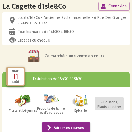
La Cagette d'Isle&Co
Connexion
Local d'IsleCo - Ancienne école maternelle - 6 Rue Des Granges
- 24190 Douzillac
Tous les mardis de 16h30 à 18h30
Espèces ou chèque
Ce marché a une vente en cours
mar.
11
Distribution de 16h30 à 18h30
août
+
Boissons,
Plants et autres
Produits de la mer
Fruits et Légumes
Épicerie
et d'eau douce
Faire mes courses