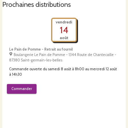
cassis par exemple.
Prochaines distributions
vendredi
14
août
Le Pain de Pomme - Retrait au fournil
Boulangerie Le Pain de Pomme - 1344 Route de Chantecaille -
87380 Saint-germain-les-belles
Commande ouverte du
samedi 8 août à 8h00
au
mercredi 12 août
à 14h30
Commander
mardi
18
août