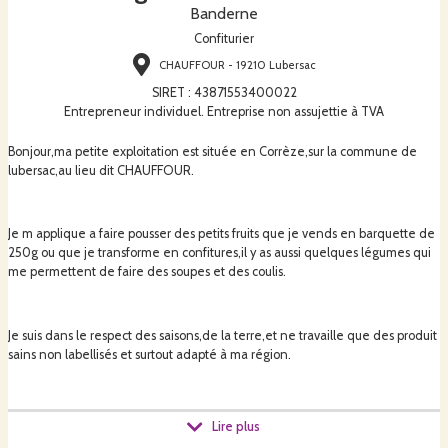
Banderne
Confiturier
CHAUFFOUR - 19210 Lubersac
SIRET
:
43871553400022
Entrepreneur individuel. Entreprise non assujettie à TVA
Bonjour,ma petite exploitation est située en Corrèze,sur la commune de
lubersac,au lieu dit CHAUFFOUR.
Je m applique a faire pousser des petits fruits que je vends en barquette de
250g ou que je transforme en confitures,il y as aussi quelques légumes qui
me permettent de faire des soupes et des coulis.
Je suis dans le respect des saisons,de la terre,et ne travaille que des produit
sains non labellisés et surtout adapté à ma région.
IL M ARRIVE DE MANQUER DE PRODUITS,je fait appel a mes amis cagette
Lire plus
du meme groupe que moi qui me fournissent en fruits comme le kiwi ou le