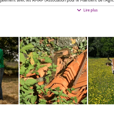
également avec les AMAP (Association pour le Maintient de l'Agri
Lire plus
 qui se partagent entre 26 hectares de prairies naturelles en bor
âturage tournant et environ 15 hectares de cultures (mélanges de 
une vingtaine d'animaux dans l'estive collective du Lairoux en 
biodiversité.