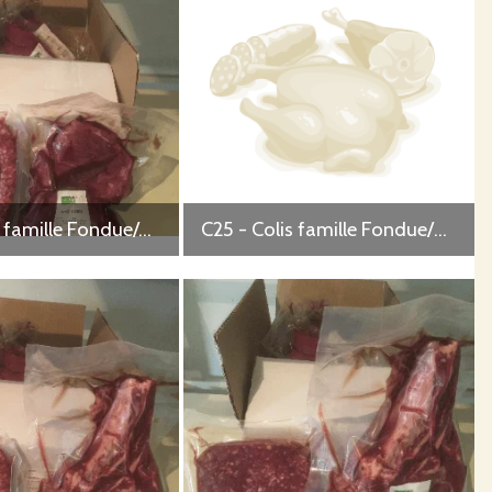
C24 - Colis famille Fondue/merguez
C25 - Colis famille Fondue/haché vrac/saucisses