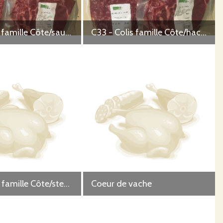
C32 - Colis famille Côte/saucisses
C33 - Colis famille Côte/haché vrac
C36 - Colis famille Côte/steacks hachés/saucisses
Coeur de vache