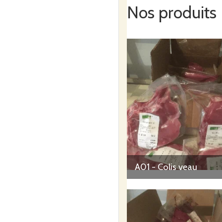
Nos produits
Nous élevons 50 vaches Part
vendus en « veau sous la mè
Les adultes (vaches, génisse
d'enrubannage et un complé
A01 - Colis veau