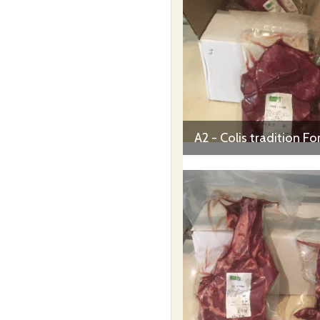
La ferme, ses champs et ses
environnement.
Les champs sont ouverts pour
….
A2 - Colis tradition F