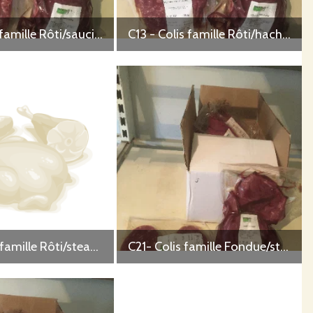
C12 - Colis famille Rôti/saucisses
C13 - Colis famille Rôti/haché vrac
C16 - Colis famille Rôti/steacks hachés/saucisses
C21- Colis famille Fondue/steaks hachés