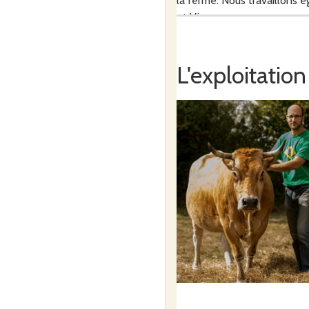
la ferme. Nous travaillons 
et Vienne.
L'exploitation
La ferme couvre 73 hectares
à base de trèfle blanc en p
Nous transhumons également 
prairies naturelles riches en 