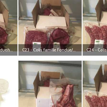
C22 - Colis famille Fondue/saucisses
C23 - Colis famille Fondue/haché vrac