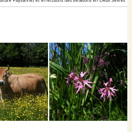
culture Paysanne) et effectuons des livraisons en Deux Sèvres
dure de la Sèvre Nantaise, 32 hectares de prairies temporaires
céréales ou maïs grain).
Vendée (avec 15 autres éleveurs) pour conserver ce marais en