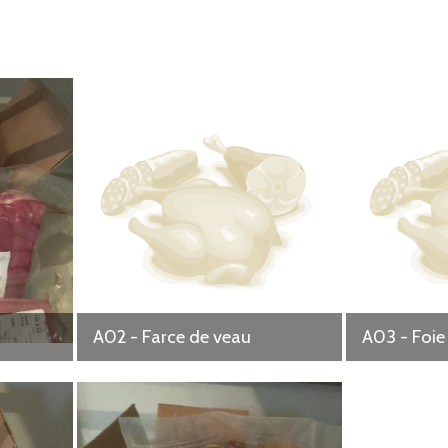
henaises et conservons 20 jeunes par an. Les autres veaux tètent
re » à 6 mois environ.
s) sont engraissées en priorité au pâturage avec un complément de 
ment de céréales/maïs. Ils sont abattus après environ 6 mois d
A02 - Farce de veau
A03 - Foie