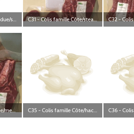
C26 - Colis famille Fondue/steacks hachés/saucisses
C31 - Colis famille Côte/steaks hachés
C34 - Colis famille Côte/merguez
C35 - Colis famille Côte/haché vrac/saucisses