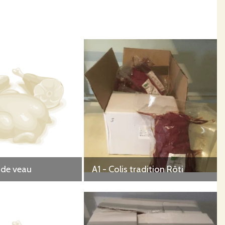
 deux fois par jour et restent en cases paillées pour être
céréales/maïs grain puis l'hiver à partir de foin ou
'engraissement et un âge minimum de 4 ans.
 de veau
A1 - Colis tradition Rôti