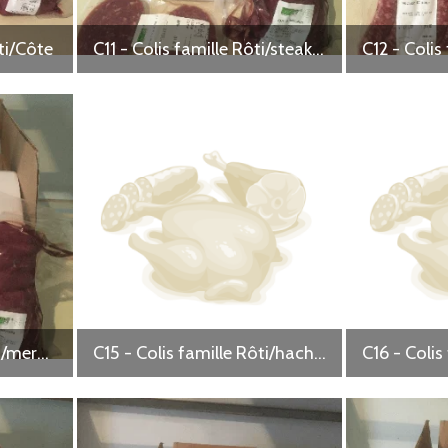
ti/Côte
C11 - Colis famille Rôti/steaks hachés
C14 - Colis famille Rôti/merguez
C15 - Colis famille Rôti/haché vrac/saucisses