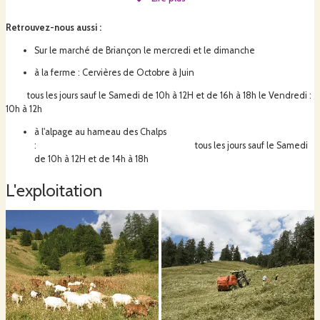
Retrouvez-nous aussi
:
Sur le marché de Briançon le mercredi et le dimanche
Nos chèvres et nos vaches, nourries durant l’hiver au foin et à l’orge (de
Cervières et de Gap) produisent du lait avec lequel nous fabriquons
à la ferme : Cervières de Octobre à Juin
différents fromages dans la fromagerie de la ferme en hiver et dans celle
tous les jours sauf le Samedi de 10h à 12H et de 16h à 18h le Vendredi :
de l’alpage durant l’estive: tommes grise à la croûte naturellement fleurie,
10h à 12h
Cerclé et Cendré affinés en cave et lactiques dits Cerveyrains : frais affinés,
natures ou parfumés, traditionnelle Tupina et Tomme de Mémé héritage
à l'alpage au hameau des Chalps
de nos Anciens.
: tous les jours sauf le Samedi
de 10h à 12H et de 14h à 18h
Le troupeau compte 50 chèvres de race Alpine chamoisée et Saanen et 30
L'exploitation
vaches, principalement de race Tarine dont 12 laitières, 8 allaitantes. Les
laitières sont réformées en allaitantes pour élever les génisses de
renouvellement et veaux sous la mère.
Tous nos animaux montent en alpage (à 2000m d’altitude) durant 4 à 6