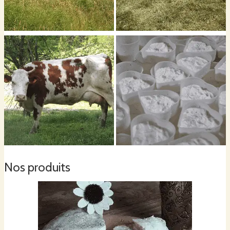
mois et profitent du pâturage varié de la Vallée des Fonts. Ce qui confère à
nos produits un goût particulier que vous pourrez apprécier.
Nos fromages ont été récompensés par 9 médailles :
En 2018 à la Foire de Brignoles
- Cerclé de Vache médaille d'Or
- Cerclé de Chèvre médaille d'Or
Nos produits
- Tomme de Vache médaille d'Argent
- Tomme de Chèvre médaille d'Argent