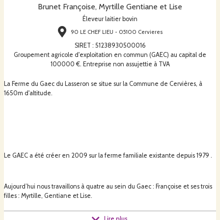
Brunet Françoise, Myrtille Gentiane et Lise
Éleveur laitier bovin
90 LE CHEF LIEU - 05100 Cervieres
SIRET
:
51238930500016
Groupement agricole d'exploitation en commun (GAEC) au capital de
100000 €. Entreprise non assujettie à TVA
La Ferme du Gaec du Lasseron se situe sur la Commune de Cervières, à
1650m d'altitude.
Le GAEC a été créer en 2009 sur la ferme familiale existante depuis 1979 .
Aujourd’hui nous travaillons à quatre au sein du Gaec : Françoise et ses trois
filles : Myrtille, Gentiane et Lise.
Lire plus