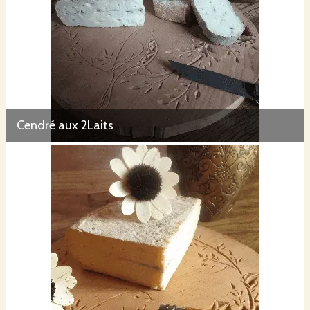
En 2019 au Salon de l'Elevage Haut Alpin:
- Cerclé de Chèvre médaille d'Or
- Cerclé de Vache médaille d'Or
Cendré aux 2Laits
- Cendré de Chèvre médaille d'Or
- Cerveyrains crémeux serpolet médaille de Bronze
Fromagora 2019 :
- Cerclé de chèvre médaille d'Argent