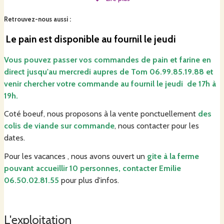
Tom fait du pain au levain, chaque jeudi dans le fournil qu'il a
aménagé dans une ancienne grange.
Retrouvez-nous aussi
:
Ces pains sont réalisés uniquement avec notre farine et sont
Le pain est disponible au fournil le jeudi
cuits dans un four chauffé au bois
Vous pouvez passer vos commandes de pain et farine en
Vous pouvez passer vos commandes de pain en direct
direct jusqu'au mercredi aupres de Tom 06.99.85.19.88 et
jusqu'au mercredi aupres de Tom 06.99.85.19.88 et venir
venir chercher votre commande au fournil le jeudi de 17h à
chercher votre pain au fournil le jeudi de 17h à 19h.
19h.
Coté boeuf, nous proposons à la vente ponctuellement
des
Coté boeuf, nous proposons à la vente ponctuellement
des
colis de viande sur commande
, nous contacter pour les
colis de viande sur commande
, nous contacter pour les
dates.
dates.
Pour les vacances , nous avons ouvert un
gite à la ferme
pouvant accueillir 10 personnes, contacter Emilie
Pour les vacances , nous avons ouvert un
gite à la ferme
06.50.02.81.55
pour plus d'infos.
pouvant accueillir 10 personnes, contacter Emilie
06.50.02.81.55
pour plus d'infos.
L'exploitation