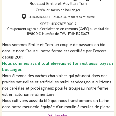
Rouzaud Emilie et Auvillain Tom
Céréalier-meunier-boulanger
LE BOIS BOULET - 23360 Lourdoueix-saint-pierre
SIRET
:
41327367300017
Groupement agricole d'exploitation en commun (GAEC) au capital de
119800 €. Numéro de TVA : FR11413273673
Nous sommes Emilie et Tom, un couple de paysans en bio
dans le nord Creuse , notre ferme est certifiée par Ecocert
depuis 2011.
Nous sommes avant tout éleveurs et Tom est aussi paysan
boulanger
.
Nous élevons des vaches charolaises qui pâturent dans nos
prairies naturelles et artificielles multi-espèces,nous cultivons
nos céréales et protéagineux pour le troupeau, notre ferme
est en autonomie alimentaire.
Nous cultivons aussi du blé que nous transformons en farine
dans notre meunerie équipée d'un moulin à meules de pierre.
C 'est une farine de blé semi complète ( type T80)
Lire plus