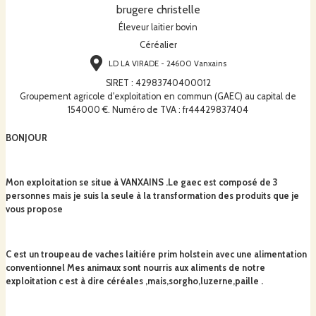
brugere christelle
Éleveur laitier bovin
Céréalier
LD LA VIRADE - 24600 Vanxains
SIRET
:
42983740400012
Groupement agricole d'exploitation en commun (GAEC) au capital de
154000 €. Numéro de TVA : fr44429837404
BONJOUR
Mon exploitation se situe à VANXAINS .Le gaec est composé de 3
personnes mais je suis la seule à la transformation des produits que je
vous propose
C est un troupeau de vaches laitiére prim holstein avec une alimentation
conventionnel Mes animaux sont nourris aux aliments de notre
exploitation c est à dire céréales ,mais,sorgho,luzerne,paille .