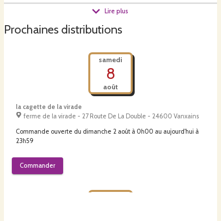
Toute les petites femelle nés sur notre exploitation sont gardés pour le
Lire plus
renouvellement
Prochaines distributions
Pour votre dégustation j ai choisi de transformer mon lait en yaourt
,créme dessert , fromage frais,fromage blanc .Tous cela au lait entier de
samedi
mes vaches sans ajout de lait en poudre ou de colorant mais
8
simplement d arome naturelles
août
la cagette de la virade
ferme de la virade - 27 Route De La Double - 24600 Vanxains
Commande ouverte du
dimanche 2 août à 0h00
au
aujourd'hui à
23h59
Commander
samedi
8