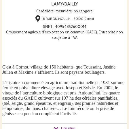
LAMY/BAILLY
Céréalière-meunière-boulangère
8 RUE DU MOULIN - 70120 Cornot
SIRET
:
40954852600014
Groupement agricole d'exploitation en commun (GAEC). Entreprise non
assujettie à TVA
C'est à Cornot, village de 150 habitants, que Toussaint, Justine,
Julien et Maxime s’affairent. Ils sont paysans boulangers.
L’histoire a commencé en agriculture traditionnelle en 1981 sur une
ferme en polyculture élevage avec Joseph et Sylvie. En 2002, le
virage de l’agriculture biologique est pris. Aujourd'hui, les quatre
associés du GAEC cultivent sur 107 ha des céréales panifiables,
(blé, seigle, grand épeautre, et engrain), des prairies naturelles et
temporaires, du maïs, chanvre… Le foin récolté ou la prise de
génisses en pension complètent l’activité.
Lire plus