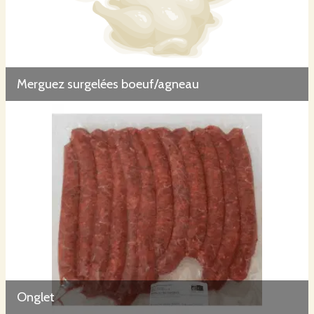
Merguez surgelées boeuf/agneau
Onglet