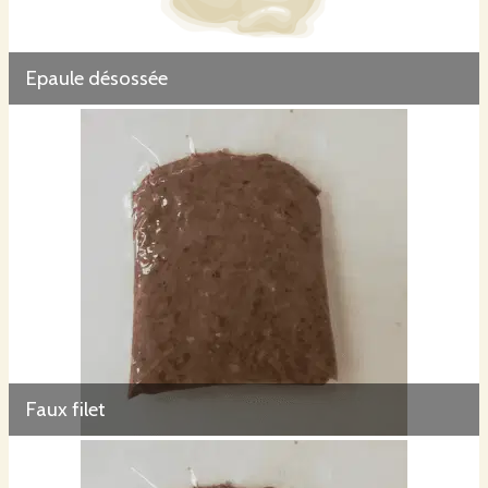
Epaule désossée
Faux filet