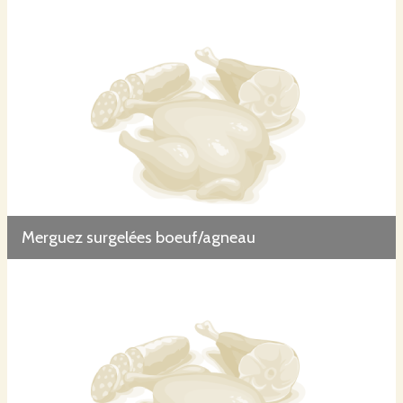
Merguez surgelées boeuf/agneau