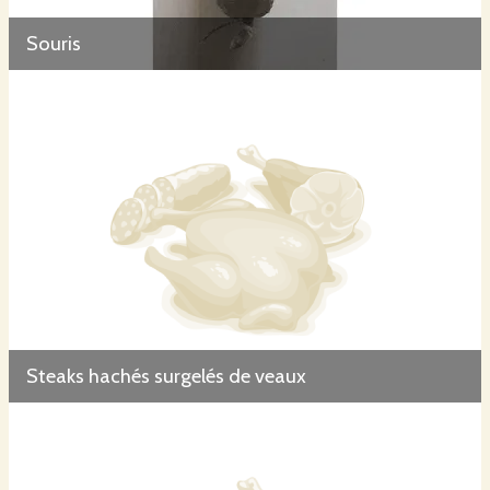
Souris
Steaks hachés surgelés de veaux