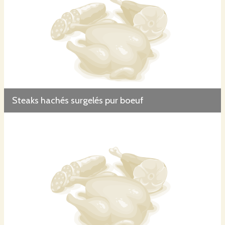
Steaks hachés surgelés pur boeuf