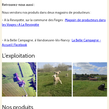
1989 : Création de la ferme.
Retrouvez-nous aussi
:
Nous vendons nos produits dans deux magasins de producteurs :
- A la Revoyotte, sur la commune des Forges :
Magasin de producteurs dans
les Vosges › A La Revoyotte
2013 : nous sommes entrés dans une démarche d’agroforesterie en plantant des
haies (pour améliorer le bien-être animal face aux fortes chaleurs, aux
intempéries et pour lutter contre les phénomènes de ruissellement).
- A la Belle Campagne, à Vandoeuvre-lès-Nancy :
La Belle Campagne -
Accueil | Facebook
L'exploitation
2015 : l'exploitation s'engage en
Agriculture Biologique
pour certifier notre
démarche de bonnes pratiques d’élevage.
2016 : l’exploitation est également reconnue « exploitation de Haute Valeur
Environnementale ». Cette certification permet d'attester que les éléments de
biodiversité sont très largement présents sur l'exploitation et que la pression des
pratiques agricoles sur l'environnement (air, climat, eau, sol, biodiversité,
paysages) est réduite au minimum.
Nos produits