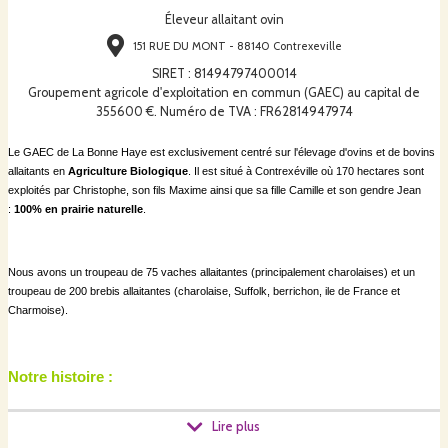
Éleveur allaitant ovin
151 RUE DU MONT - 88140 Contrexeville
SIRET
:
81494797400014
Groupement agricole d'exploitation en commun (GAEC) au capital de
355600 €. Numéro de TVA : FR62814947974
Le GAEC de La Bonne Haye est exclusivement centré sur l'élevage d'ovins et de bovins
allaitants en
Agriculture Biologique
. Il est situé à Contrexéville où 170 hectares sont
exploités par Christophe, son fils Maxime ainsi que sa fille Camille et son gendre Jean
:
100% en prairie naturelle
.
Nous avons un troupeau de 75 vaches allaitantes (principalement charolaises) et un
troupeau de 200 brebis allaitantes (charolaise, Suffolk, berrichon, ile de France et
Charmoise).
Notre histoire :
Lire plus