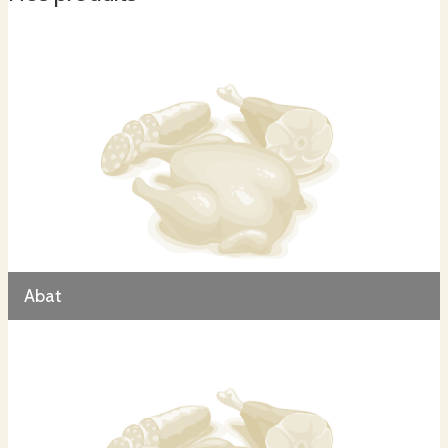
2018 : nous avons mis en place le pâturage tournant dynamique. La base de
cette technique est de pouvoir faire pâturer aux vaches et aux moutons de
l’herbe au meilleur stade tout en optimisant le potentiel de repousse de la
parcelle.
Nos produits :
100% de nos produits proposés sur cagette.net sont faits à partir de la viande de notre
exploitation.
Abat
Agneaux en caissettes
Les demi-agneaux ou agneau complet sont découpés par un boucher professionnel dans