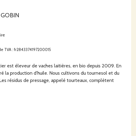
r GOBIN
ire
de TVA : fr2843374197200015
ier est éleveur de vaches laitières, en bio depuis 2009. En
é la production d'huile. Nous cultivons du tournesol et du
.Les résidus de pressage, appelé tourteaux, complètent