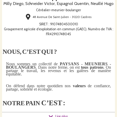
Milly Diego, Schneider Victor, Espagnol Quentin, Neuillé Hugo
Céréalier-meunier-boulanger
48 Avenue De Saint-Julien - 31220 Cazères
SIRET
:
91074804500010
Groupement agricole d'exploitation en commun (GAEC). Numéro de TVA :
FR42910748045
NOUS,
C’EST
QUI
?
Nous sommes un collectif de
PAYSANS - MEUNIERS -
BOULANGERS
. Dans notre ferme, on est
tous patrons
. On
partage le travail, les revenus et les galères de manière
équitable.
On défend dans notre quotidien nos
valeurs
de confiance,
partage, sobriété et écologie.
C’EST
:
NOTRE
PAIN
Lire plus