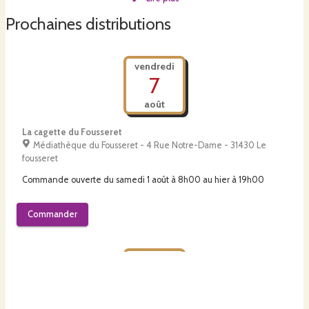
De la farine fraîche et demi complète, issue de nos blés, moulue
entre
meules
de
pierre, de
l’eau,
du
sel,
nos
levains,
quelques
graines pour les pains aux graines et
c’est tout
!
Prochaines distributions
RÉSULTAT :
un pain de campagne qui se
conserve bien
(quand on ne le mange pas trop vite) et qui coûte
le même prix
vendredi
au kilo qu’une baguette à 1€.
7
août
La cagette du Fousseret
Médiathèque du Fousseret - 4 Rue Notre-Dame - 31430 Le
fousseret
Commande ouverte du
samedi 1 août à 8h00
au
hier à 19h00
Commander
samedi
8
août