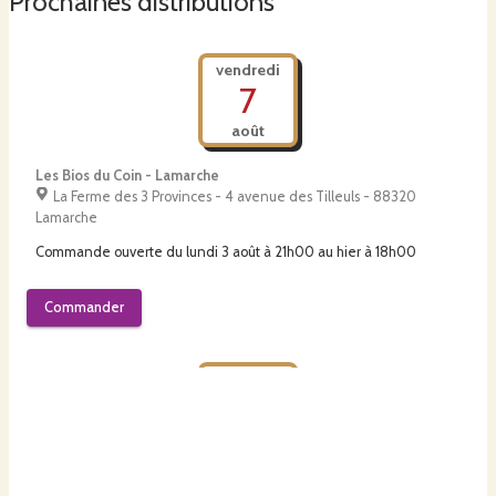
Prochaines distributions
vendredi
7
août
Les Bios du Coin - Lamarche
La Ferme des 3 Provinces - 4 avenue des Tilleuls - 88320
Lamarche
Commande ouverte du
lundi 3 août à 21h00
au
hier à 18h00
Commander
mardi
11
août
Les Bios du coin - Relanges