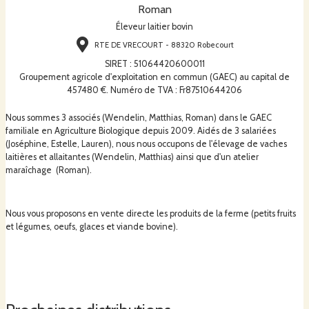
Roman
Éleveur laitier bovin
RTE DE VRECOURT - 88320 Robecourt
SIRET
:
51064420600011
Groupement agricole d'exploitation en commun (GAEC) au capital de
457480 €. Numéro de TVA : Fr87510644206
Nous sommes 3 associés (Wendelin, Matthias, Roman) dans le GAEC
familiale en Agriculture Biologique depuis 2009. Aidés de 3 salariées
(Joséphine, Estelle, Lauren), nous nous occupons de l'élevage de vaches
laitières et allaitantes (Wendelin, Matthias) ainsi que d'un atelier
maraîchage (Roman).
Nous vous proposons en vente directe les produits de la ferme (petits fruits
et légumes, oeufs, glaces et viande bovine).