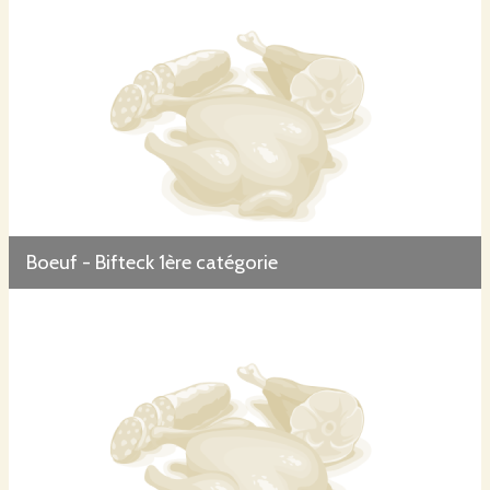
Boeuf - Bifteck 1ère catégorie