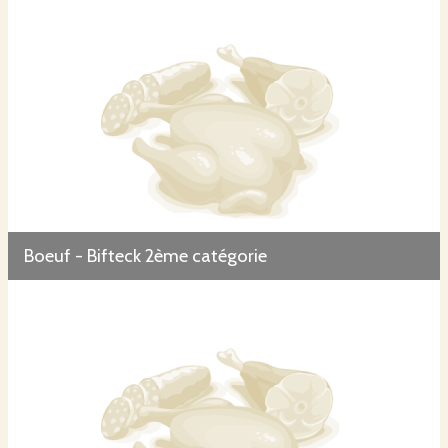
Boeuf - Bifteck 2ème catégorie