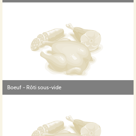
Boeuf - Rôti sous-vide