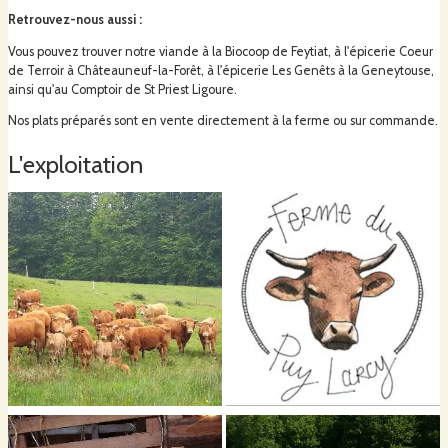
Retrouvez-nous aussi
:
La viande est conditionnée soit sous-vide (DLC 10 jours) soit dans des
sachets congélation (DLC 3 jours)
Vous pouvez trouver notre viande à la Biocoop de Feytiat, à l'épicerie Coeur
de Terroir à Châteauneuf-la-Forêt, à l'épicerie Les Genêts à la Geneytouse,
ainsi qu'au Comptoir de St Priest Ligoure.
N'hésitez pas à contacter Camille au 06.67.42.22.43 ou par mail à
Nos plats préparés sont en vente directement à la ferme ou sur commande.
gaecdupuylarcy@gmail.com
pour plus d'informations.
L'exploitation
Les prix affichés sur cagette sont donnés à titre indicatif
, ne remplissez pas
vos chèques avant la livraison
, selon les ruptures de stock et les poids réels,
le montant ne correspondra pas.
Nous acceptons les règlements par virement, chèque et espèces.