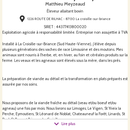
Matthieu Meyzeaud
Éleveur allaitant bovin
1226 ROUTE DE RILHAC - 87130 La croisille-sur-briance
SIRET
:
44377413800020
Exploitation agricole à responsabilité limitée. Entreprise non assujettie à TVA
Installé à La Croisille-sur-Briance (Sud Haute-Vienne), j'élève depuis
plusieurs générations des vaches de race Limousine et des moutons. Mes
animaux sont nourris à l'herbe, et, en hiver, au foin et céréales produits sur la
ferme. Les veaux et les agneaux sont élevés sous la mère, dans les prés.
La préparation de viande au détail et la transformation en plats préparés est
assurée par nos soins.
Nous proposons de la viande fraîche au détail (veau et/ou boeuf et/ou
agneau) une fois par mois. Nous livrons sur Limoges, Le Vigen, St Yrieix la
Perche, Eymoutiers, St Léonard de Noblat, Chateauneuf la Forêt, Linards, St
Paul, St Bonnet Briance, La Croisille...
Lire plus