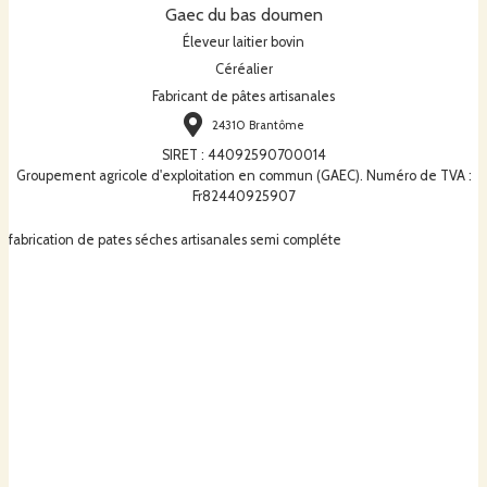
Gaec du bas doumen
Éleveur laitier bovin
Céréalier
Fabricant de pâtes artisanales
24310 Brantôme
SIRET
:
44092590700014
Groupement agricole d'exploitation en commun (GAEC). Numéro de TVA :
Fr82440925907
fabrication de pates séches artisanales semi compléte