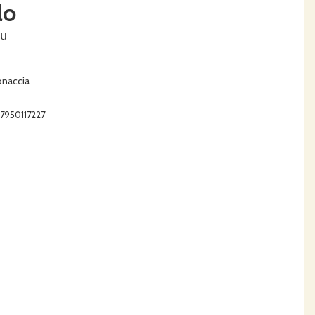
lo
eu
naccia
67950117227