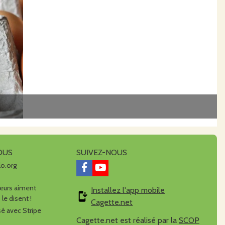
OUS
SUIVEZ-NOUS
lo.org
urs aiment
Installez l'app mobile
 le disent !
Cagette.net
é avec Stripe
Cagette.net est réalisé par la
SCOP