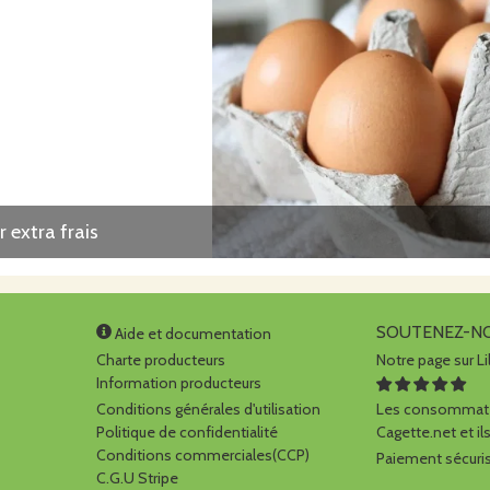
r extra frais
SOUTENEZ-N
Aide et documentation
Charte producteurs
Notre page sur Li
Information producteurs
Conditions générales d'utilisation
Les consommate
Politique de confidentialité
Cagette.net et ils
Conditions commerciales(CCP)
Paiement sécuris
C.G.U Stripe