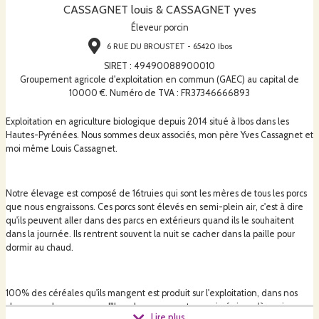
CASSAGNET louis & CASSAGNET yves
Éleveur porcin
6 RUE DU BROUSTET - 65420 Ibos
SIRET
:
49490088900010
Groupement agricole d'exploitation en commun (GAEC) au capital de
10000 €. Numéro de TVA : FR37346666893
Exploitation en agriculture biologique depuis 2014 situé à Ibos dans les
Hautes-Pyrénées. Nous sommes deux associés, mon père Yves Cassagnet et
moi même Louis Cassagnet.
Notre élevage est composé de 16truies qui sont les mères de tous les porcs
que nous engraissons. Ces porcs sont élevés en semi-plein air, c'est à dire
qu'ils peuvent aller dans des parcs en extérieurs quand ils le souhaitent
dans la journée. Ils rentrent souvent la nuit se cacher dans la paille pour
dormir au chaud.
100% des céréales qu'ils mangent est produit sur l'exploitation, dans nos
champs sur la commune d'Ibos. Les porcs sont engraissés jusqu'à environ
Lire plus