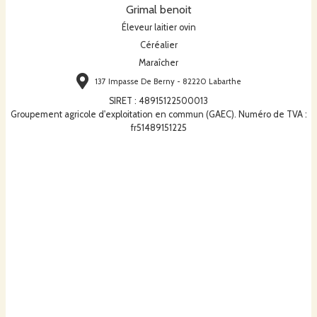
Grimal benoit
Éleveur laitier ovin
Céréalier
Maraîcher
137 Impasse De Berny - 82220 Labarthe
SIRET
:
48915122500013
Groupement agricole d'exploitation en commun (GAEC). Numéro de TVA :
fr51489151225