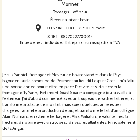
Monnet
Fromager - affineur
Éleveur allaitant bovin
LD LESPURIT COAT - 29710 Peumerit
SIRET
:
88270227700014
Entrepreneur individuel. Entreprise non assujettie à TVA
Je suis Yannick, fromager et éleveur de bovins viandes dans le Pays
bigouden, sur la commune de Peumerit au lieu dit Lespurit Coat. Il m'a fallu
une bonne année pour mettre en place l'activité et surtout créer la
fromagerie Ty Yann, Fortement épaulé par ma compagne (qui travaille à
l'extérieur. J'ai d'abord commencé avec un troupeau de vaches laitières, et
transformé la totalité de mon lait, mais après quelques années très
chargées, j'ai arrêté la production de lait, et transforme le lait d'un collègue,
Alain Normant, en sytème herbager et AB à Mahalon. Je valorise mes 15
hectares de prairie avec un troupeau de vaches allaitantes. Principalement
de la Angus.