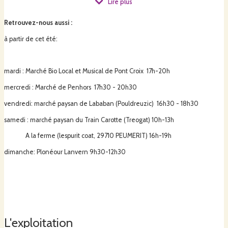
Lire plus
Je transforme comme j'ai pu l'apprendre lors de mon année d'école de
Retrouvez-nous aussi
:
fromager en Haute Savoie, et de me diverses expériences dans les fermes
Savoyardes et Alpages Suisses. La fabrication se fait dans une cuve en
à partir de cet été:
cuivre et les fromages sont affinés sur planches en bois. Je propose donc
divers fromages au lait cru: Tommes grises (2kg, typées tomme de Savoie),
K'Origan (tommettes grises aromatisées à l'origan), Ile-Aux-Vaches (fromage
mardi : Marché Bio Local et Musical de Pont Croix 17h-20h
Phare de la ferme, pâte pressée cuite à croute morgée, meule de 7kg),
Dodue (moelleuse et reblochonnée), un P'ti Bleu (pâte persillée), de la
mercredi : Marché de Penhors 17h30 - 20h30
crème, du beurre, et du fromage frais tartinable fouetté (nature, ail-
ciboulette, et algues).
vendredi: marché paysan de Lababan (Pouldreuzic) 16h30 - 18h30
samedi : marché paysan du Train Carotte (Treogat) 10h-13h
A la ferme (lespurit coat, 29710 PEUMERIT) 16h-19h
dimanche: Plonéour Lanvern 9h30-12h30
L'exploitation