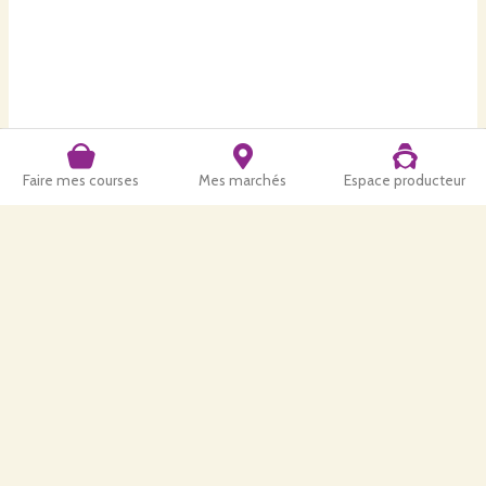
Faire mes courses
Mes marchés
Espace producteur
Retrouvez-nous aussi
:
Nous trouvons la Frênette Originale de la Montagne Noire sur les marchés
des producteurs de Pays à Revel, les marchés de producteurs locaux, :
Et aussi dans boutiques suivantes :