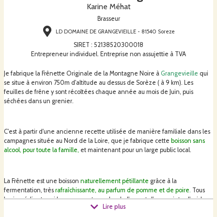
Karine Méhat
Brasseur
LD DOMAINE DE GRANGEVIEILLE - 81540 Soreze
SIRET
:
52138520300018
Entrepreneur individuel. Entreprise non assujettie à TVA
Je fabrique la Frênette Originale de la Montagne Noire à
Grangevieille
qui
se situe à environ 750m d'altitude au dessus de Sorèze ( à 9 km). Les
feuilles de frêne y sont récoltées chaque année au mois de Juin, puis
séchées dans un grenier.
C'est à partir d'une ancienne recette utilisée de manière familiale dans les
campagnes située au Nord de la Loire, que je fabrique cette
boisson sans
alcool, pour toute la famille,
et maintenant pour un large public local.
La Frênette est une boisson
naturellement pétillante
grâce à la
fermentation, très
rafraîchissante, au parfum de pomme et de poire
.
Tous
les ingrédients qui la composent, en plus de l'eau et d'une pointe d'acide
Lire plus
tartrique, sont issus de l'agriculture biologique : chicorée torréfiée, levure de