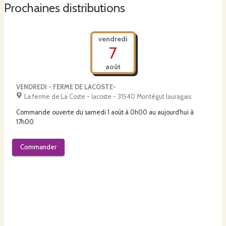
bière, sucre blond.
Prochaines distributions
En plus d'être une
boisson conviviale,
la Frênette est une
boisson de santé
vendredi
de par les vertus inhérentes aux ingrédients qui la composent :
7
août
Le Frêne
,
"arbre des centenaires" est un dépuratif, qui élimine les toxines
dans le sang, il est anti-rhumatismal, a des propriétés anti-inflammatoires, il
VENDREDI - FERME DE LACOSTE-
chasse l'acide urique ...
La ferme de La Coste - lacoste - 31540 Montégut lauragais
Commande ouverte du
samedi 1 août à 0h00
au
aujourd'hui à
17h00
La chicorée torréfiée
, surnommée "l'amie du foie" est un tonique des
intestins et du foie...qui stimule la sécrétion de la bile...
Commander
La levure de bière ,
anti-fatigue, régénérante ... participe à une bonne
vitalité.