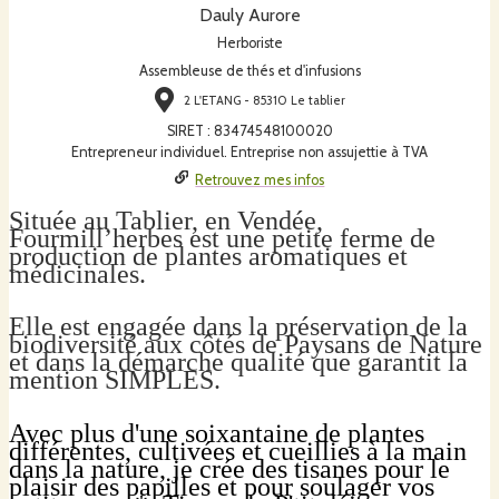
Dauly Aurore
Herboriste
Assembleuse de thés et d'infusions
2 L'ETANG - 85310 Le tablier
SIRET
:
83474548100020
Entrepreneur individuel. Entreprise non assujettie à TVA
Retrouvez mes infos
Située au Tablier, en Vendée,
Fourmill’herbes est une petite ferme de
production de plantes aromatiques et
médicinales.
Elle est engagée dans la préservation de la
biodiversité aux côtés de Paysans de Nature
et
dans la démarche qualité que garantit la
mention SIMPLES.
Avec plus d'une soixantaine de plantes
différentes, cultivées et cueillies à la main
dans la nature, je crée des tisanes pour le
plaisir des papilles et pour soulager vos