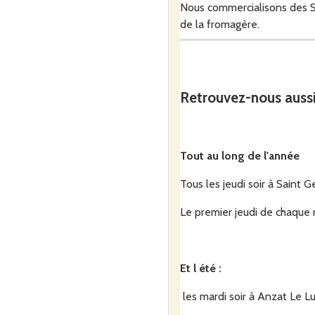
Nous commercialisons des Sai
de la fromagère.
Depuis 2020, les 2 associés 
Retrouvez-nous auss
génisses et des porcs en cai
Tout au long de l'année
Tous les jeudi soir à Sain
Le premier jeudi de chaque 
Et l été :
les mardi soir à Anzat Le 