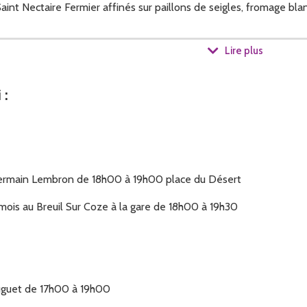
nt Nectaire Fermier affinés sur paillons de seigles, fromage blan
Lire plus
de la ferme (Jean Luc et Mathieu) et les 3 salariés( Barbara, Davi
i
:
ssette ou en charcuterie (une fois par mois).
t Germain Lembron de 18h00 à 19h00 place du Désert
mois au Breuil Sur Coze à la gare de 18h00 à 19h30
Luguet de 17h00 à 19h00