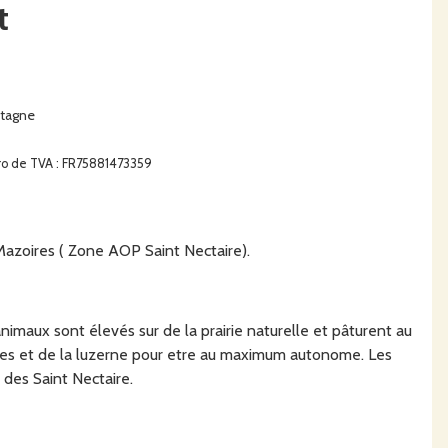
t
ntagne
éro de TVA : FR75881473359
azoires ( Zone AOP Saint Nectaire).
animaux sont élevés sur de la prairie naturelle et pâturent au
éréales et de la luzerne pour etre au maximum autonome. Les
n des Saint Nectaire.