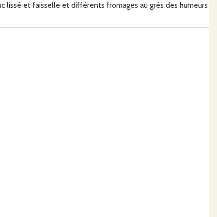
c lissé et faisselle et différents fromages au grés des humeurs
d et Caroline) ont débuté la commercialisation de leurs