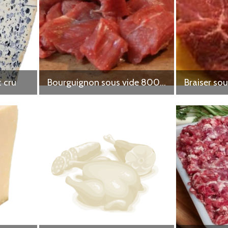
t cru
Bourguignon sous vide 800g environ
Braiser so