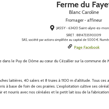
Ferme du Faye
Blanc Caroline
Fromager - affineur
JASSY - 63420 Saint-alyre-es-mo
SIRET
:
88147335900019
SAS, société par actions simplifiée au capital de 5000 €. Num
Page Facebook
ée dans le Puy de Dôme au cœur du Cézallier sur la commune de M
ches laitières, 40 salers et 8 truies à 1100 m d'altitude. Tous ces 
urris à base de foin de ces prairies. L'exploitation cultive ses c
r et nourris avec nos céréales et le petit lait issu de la fabricatio