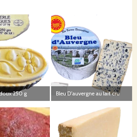
 doux 250 g
Bleu D'auvergne au lait cru