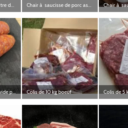
Cantal Fermier AOP entre deux
Chair à saucisse de porc assaisonnée chorizo sous vide 500g
Chorizo à griller sous vide par 4
Colis de 10 kg boeuf