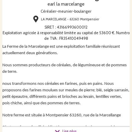
earl la marcelange
Céréalier-meunier-boulanger
LA MARCELANGE - 63260 Montpensier
SIRET
:
43166993600012
Exploitation agricole à responsabilité limitée au capital de 53600 €. Numéro
de TVA : FR35410049498
La Ferme de la Marcelange est une exploitation familiale réunissant
actuellement deux générations.
Nous sommes producteurs de céréales, de légumineuse et de pommes
de terre.
nous transformons nos céréales en farines, puis en pains. Nous
proposons des farines moulues sur meules de pierre; blé, seigle sarrasin,
petit épeautre, différents pains et brioches au levain, lentilles vertes,
pois chiche, ainsi que des pommes de terres.
Notre ferme est située à Montpensier 63260, rue de la Marcellange
C’est une ferme familiale débuté par mon grand-père, poursuivie par
Lire plus