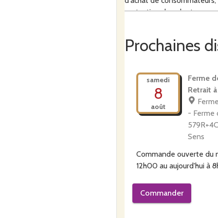
d'achat de consommateurs, Co
protection des plantes.
Prochaines di
Avec l'arrivée de Claire Aub
Ferme d
samedi
8
Retrait 
Ferme
août
- Ferme
579R+4C
Sens
Commande ouverte du
12h00
au
aujourd'hui à 
Commander