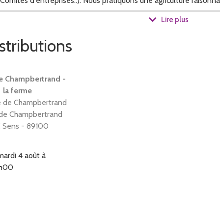
mités d'entreprises..). Nous pratiquons une agriculture raisonnabl
Lire plus
stributions
é sur l'exploitation en 2019, nous prévoyons de transformer nos fr
e Champbertrand -
à la ferme
 de Champbertrand
 de Champbertrand
 Sens - 89100
mardi 4 août à
8h00