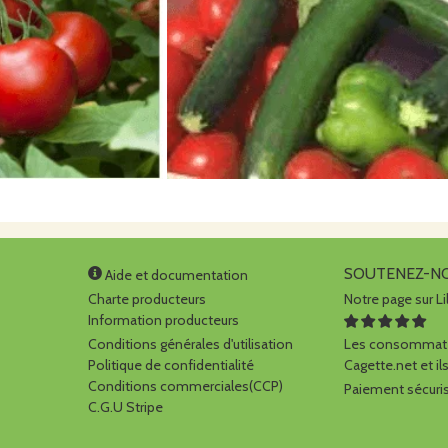
SOUTENEZ-N
Aide et documentation
Charte producteurs
Notre page sur Li
Information producteurs
Conditions générales d'utilisation
Les consommate
Politique de confidentialité
Cagette.net et ils
Conditions commerciales(CCP)
Paiement sécuris
C.G.U Stripe