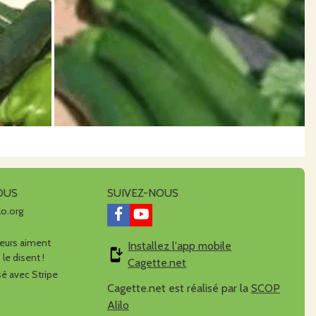
OUS
SUIVEZ-NOUS
lo.org
urs aiment
Installez l'app mobile
 le disent !
Cagette.net
é avec Stripe
Cagette.net est réalisé par la
SCOP
Alilo