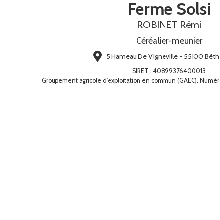
Ferme Solsi
ROBINET Rémi
Céréalier-meunier
5 Hameau De Vigneville - 55100 Béthe
SIRET
:
40899376400013
Groupement agricole d'exploitation en commun (GAEC). Numé