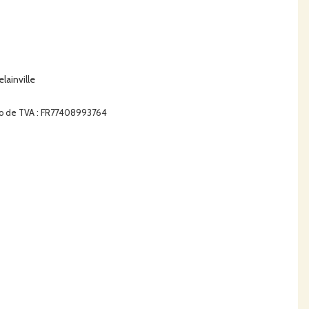
lainville
ro de TVA : FR77408993764