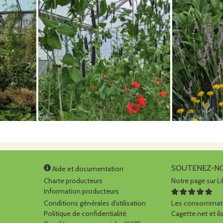
SOUTENEZ-N
Aide et documentation
Charte producteurs
Notre page sur Li
Information producteurs
Conditions générales d'utilisation
Les consommate
Politique de confidentialité
Cagette.net et ils