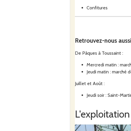
Confitures
Sirops
Vinaigres
Retrouvez-nous auss
Cosmétiques naturels
De Pâques à Toussaint :
Mercredi matin : marc
Jeudi matin : marché 
Nous cultivons aussi des fru
Juillet et Août :
Jeudi soir : Saint-Mart
L'exploitation