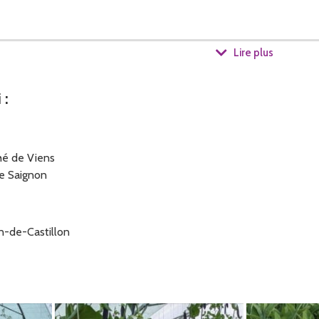
Lire plus
i
:
hé de Viens
de Saignon
its et quelques légumes, soit en frais, soit transformés.
in-de-Castillon