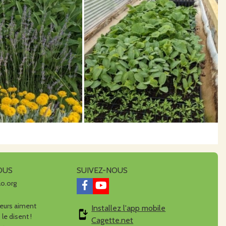
OUS
SUIVEZ-NOUS
lo.org
urs aiment
Installez l'app mobile
 le disent !
Cagette.net