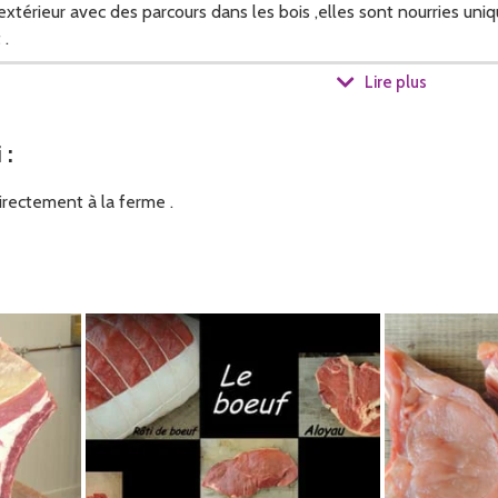
xtérieur avec des parcours dans les bois ,elles sont nourries uni
 .
Lire plus
ndue en vente directe .
i
:
rectement à la ferme .
staurants scolaires et des particuliers .
ect des colis de Boeuf et de Veau BIO .
ues à l'abattoir de Bazas , ensuite toutes les carcasses sont ram
e de découpe par le boucher ,puis conditionné sous vide par mes