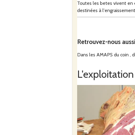
Toutes les betes vivent en e
destinées à l'engraissement
Toute ma production est ve
Retrouvez-nous auss
Dans les AMAPS du coin , di
Je travaille avec 10 AMAP, Re
L'exploitation
Je propose à la vente en dir
Toutes les betes sont abatt
découpée dans le laboratoir