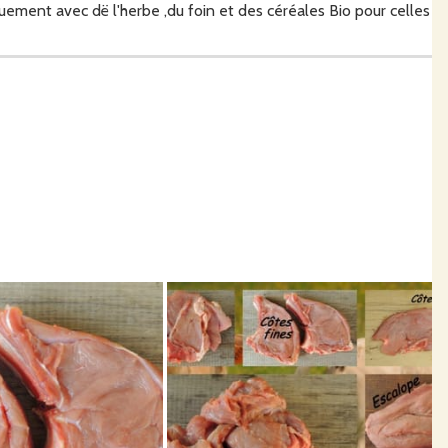
quement avec dë l'herbe ,du foin et des céréales Bio pour celles
enées à la ferme dans ma chambre froide. La viande est
 soins .