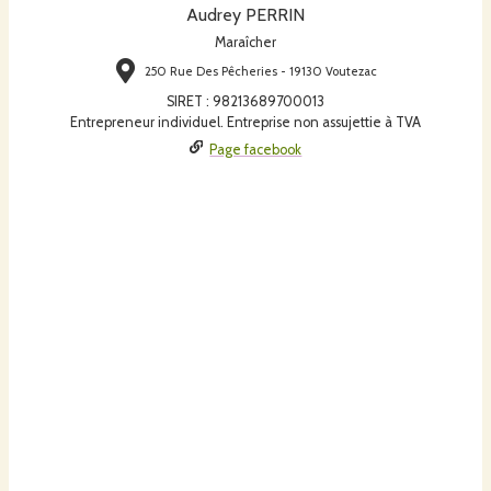
Audrey PERRIN
Maraîcher
250 Rue Des Pêcheries - 19130 Voutezac
SIRET
:
98213689700013
Entrepreneur individuel. Entreprise non assujettie à TVA
Page facebook