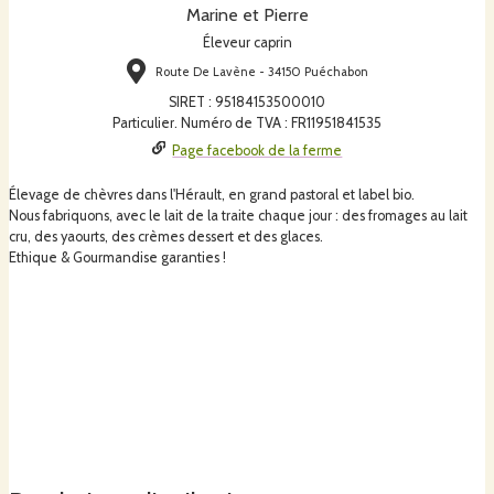
Marine et Pierre
Éleveur caprin
Route De Lavène - 34150 Puéchabon
SIRET
:
95184153500010
Particulier. Numéro de TVA : FR11951841535
Page facebook de la ferme
Élevage de chèvres dans l'Hérault, en grand pastoral et label bio.
Nous fabriquons, avec le lait de la traite chaque jour : des fromages au lait
cru, des yaourts, des crèmes dessert et des glaces.
Ethique & Gourmandise garanties !