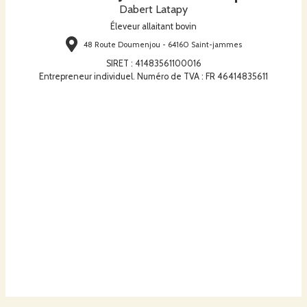
Dabert Latapy
Éleveur allaitant bovin
48 Route Doumenjou - 64160 Saint-jammes
SIRET
:
41483561100016
Entrepreneur individuel. Numéro de TVA : FR 46414835611