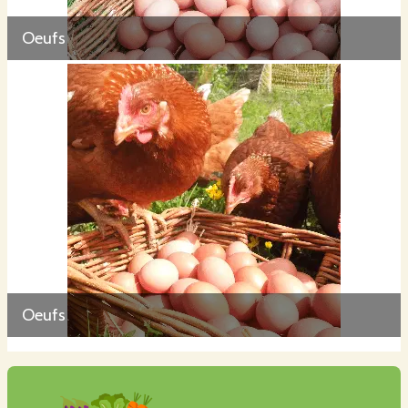
Oeufs
Tout ce travail, récompensé par des repas complets garantis bio, céréales
produits dans le Grand Est, herbes et petites bêtes ainsi qu'un poulailler
flambant neuf, tout le confort avec parc dans lequel ces dames pourront
batifoler à leur guise.
Les cultures et l'élevage des poules sont conduits en agriculture biologique,
certifiées AB par Ecocert dès mon installation en mars 2020.
Oeufs
Pour comprendre où et comment poussent les légumes que vous allez manger,
n'hesitez pas à chausser vos bottes et nous rendre visite...