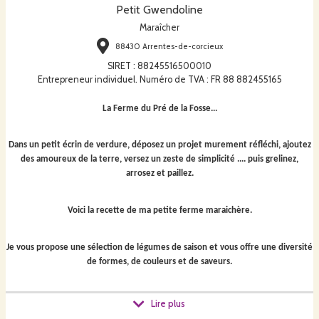
Petit Gwendoline
Maraîcher
88430 Arrentes-de-corcieux
SIRET
:
88245516500010
Entrepreneur individuel. Numéro de TVA : FR 88 882455165
La Ferme du Pré de la Fosse...
Dans un petit écrin de verdure, déposez un projet murement réfléchi, ajoutez
des amoureux de la terre, versez un zeste de simplicité .... puis grelinez,
arrosez et paillez.
Voici la recette de ma petite ferme maraichère.
Je vous propose une sélection de légumes de saison et vous offre une diversité
de formes, de couleurs et de saveurs.
J'ai également à cœur de vous faire découvrir des variétés anciennes, locales.
Lire plus