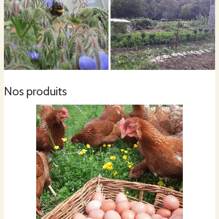
Ensuite, à la fin de la saison, nos volailles pourront être lâchées dans les jardins
vidés des cultures et faire un petit nettoyage d'automne. Ainsi, en grattant et
picorant, elles travailleront de sol en le débarrassant des indésirables petites
bêtes et autres herbes folles.
Nos produits
Et enfin, comme à la Ferme du Pré de Fosse, rien n'est perdu, les légumes
abîmés où invendables viendront compléter leurs repas.