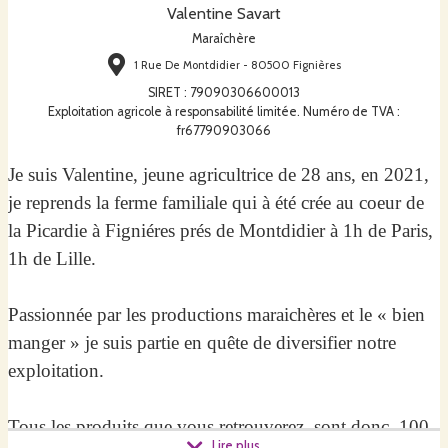
Valentine Savart
Maraîchère
1 Rue De Montdidier - 80500 Fignières
SIRET
:
79090306600013
Exploitation agricole à responsabilité limitée. Numéro de TVA :
fr67790903066
Je suis Valentine, jeune agricultrice de 28 ans, en 2021,
je reprends la ferme familiale qui à été crée au coeur de
la Picardie à Figniéres prés de Montdidier à 1h de Paris,
1h de Lille.
Passionnée par les productions maraichères et le « bien
manger » je suis partie en quête de diversifier notre
exploitation.
Tous les produits que vous retrouverez sont donc 100
Lire plus