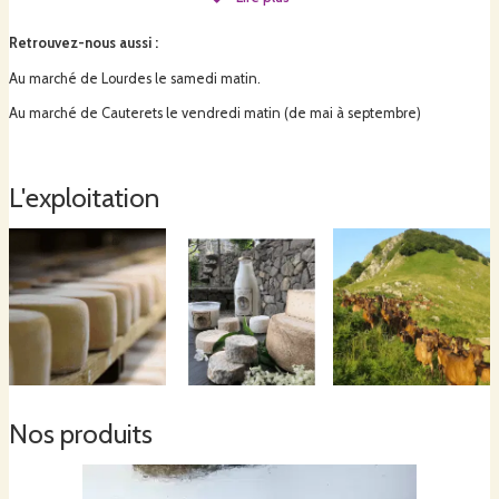
tommettes qui sont affinés à la ferme.
Retrouvez-nous aussi
:
Au marché de Lourdes le samedi matin.
Nous sommes soucieux de la qualité de nos produits.L'alimentation des
chèvres est sans ogm. Nous travaillons avec nos propres ferments pour la
Au marché de Cauterets le vendredi matin (de mai à septembre)
fabrication du fromage.
L'exploitation
Nos produits