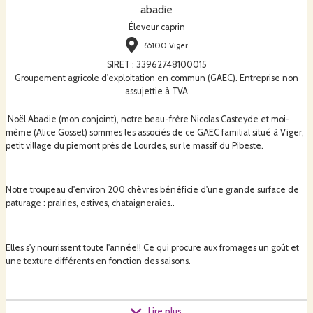
abadie
Éleveur caprin
65100 Viger
SIRET
:
33962748100015
Groupement agricole d'exploitation en commun (GAEC). Entreprise non
assujettie à TVA
Noël Abadie (mon conjoint), notre beau-frère Nicolas Casteyde et moi-
même (Alice Gosset) sommes les associés de ce GAEC familial situé à Viger,
petit village du piemont près de Lourdes, sur le massif du Pibeste.
Notre troupeau d'environ 200 chèvres bénéficie d'une grande surface de
paturage : prairies, estives, chataigneraies..
Elles s'y nourrissent toute l'année!! Ce qui procure aux fromages un goût et
une texture différents en fonction des saisons.
Tout le lait est transformé en fromages : crottins,fromages blancs ,tommes et
Lire plus