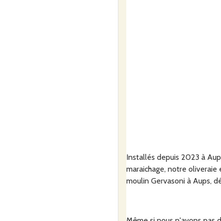
Installés depuis 2023 à Aups
maraichage, notre oliveraie
moulin Gervasoni à Aups, dé
Même si nous n'avons pas de