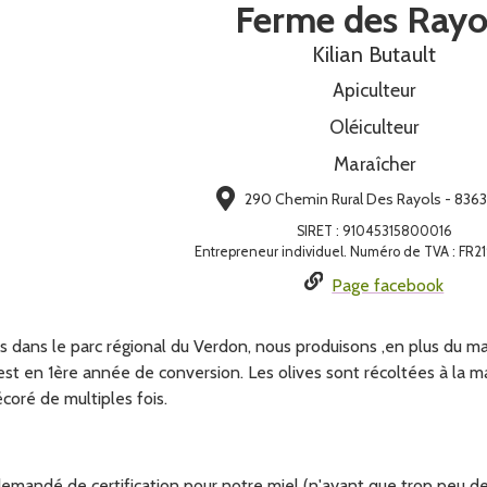
Ferme des Rayo
Kilian Butault
Apiculteur
Oléiculteur
Maraîcher
290 Chemin Rural Des Rayols - 836
SIRET
:
91045315800016
Entrepreneur individuel. Numéro de TVA : FR2
Page facebook
 dans le parc régional du Verdon, nous produisons ,en plus du mara
 est en 1ère année de conversion. Les olives sont récoltées à la 
coré de multiples fois.
mandé de certification pour notre miel (n'ayant que trop peu de 