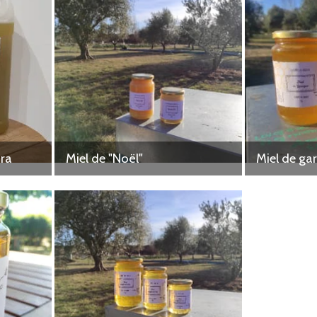
tra
Miel de "Noël"
Miel de gar