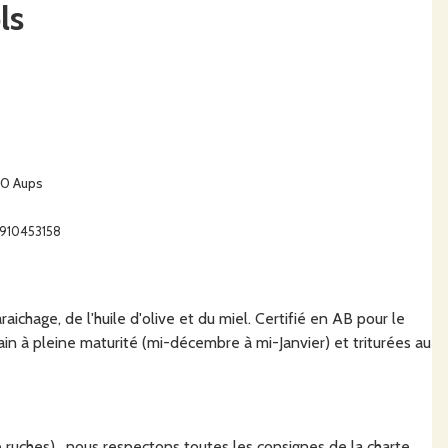
ls
30 Aups
1910453158
ichage, de l'huile d'olive et du miel. Certifié en AB pour le
main à pleine maturité (mi-décembre à mi-Janvier)
et triturées au
ruches) , nous respectons toutes les consignes de la charte