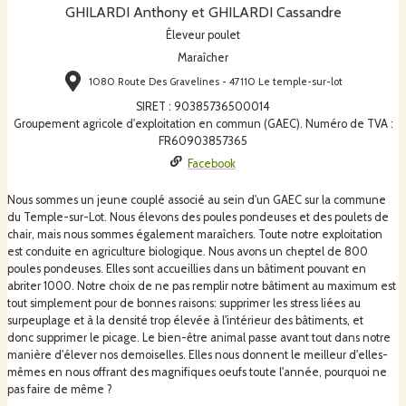
GHILARDI Anthony et GHILARDI Cassandre
Éleveur poulet
Maraîcher
1080 Route Des Gravelines - 47110 Le temple-sur-lot
SIRET
:
90385736500014
Groupement agricole d'exploitation en commun (GAEC). Numéro de TVA :
FR60903857365
Facebook
Nous sommes un jeune couplé associé au sein d'un GAEC sur la commune
du Temple-sur-Lot. Nous élevons des poules pondeuses et des poulets de
chair, mais nous sommes également maraîchers. Toute notre exploitation
est conduite en agriculture biologique. Nous avons un cheptel de 800
poules pondeuses. Elles sont accueillies dans un bâtiment pouvant en
abriter 1000. Notre choix de ne pas remplir notre bâtiment au maximum est
tout simplement pour de bonnes raisons: supprimer les stress liées au
surpeuplage et à la densité trop élevée à l'intérieur des bâtiments, et
donc supprimer le picage. Le bien-être animal passe avant tout dans notre
manière d'élever nos demoiselles. Elles nous donnent le meilleur d'elles-
mêmes en nous offrant des magnifiques oeufs toute l'année, pourquoi ne
pas faire de même ?