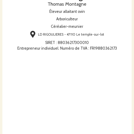
Thomas Montagne
Éleveur allaitant ovin
Arboriculteur
Céréalier-meunier
LD RIGOULIERES - 47110 Le temple-sur-lot
SIRET
:
88036217300010
Entrepreneur individuel. Numéro de TVA : FR19880362173