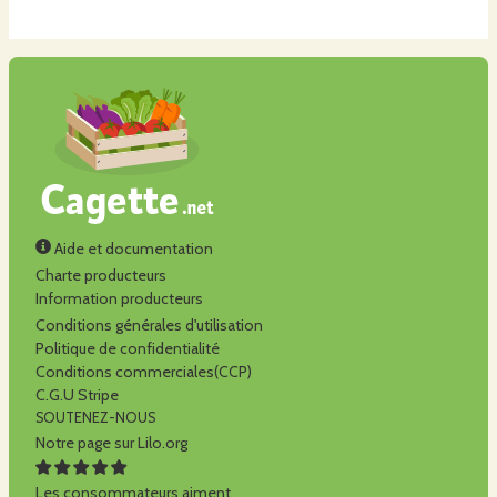
Aide et documentation
Charte producteurs
Information producteurs
Conditions générales d'utilisation
Politique de confidentialité
Conditions commerciales(CCP)
C.G.U Stripe
SOUTENEZ-NOUS
Notre page sur Lilo.org
Les consommateurs aiment