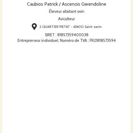
Caubios Patrick / Ascencio Gwendoline
Éleveur allaitant ovin
Aviculteur
2 QUARTIER PIETAT - 65400 Saint-savin
SIRET
:
81857359400038
Entrepreneur individuel. Numéro de TVA : FR21818573594