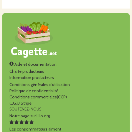
Aide et documentation
Charte producteurs
Information producteurs
Conditions générales d'utilisation
Politique de confidentialité
Conditions commerciales(CCP)
C.G.U Stripe
SOUTENEZ-NOUS
Notre page sur Lilo.org
Les consommateurs aiment