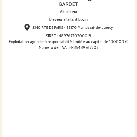
BARDET
Viticulteur
Éleveur allaitant bovin
3340 RTE DE PARIS - 82270 Montpezat-de-quercy
SIRET
:
48976720200018
Exploitation agricole à responsabilité limitée au capital de 100000 €.
Numéro de TVA : FR35489767202