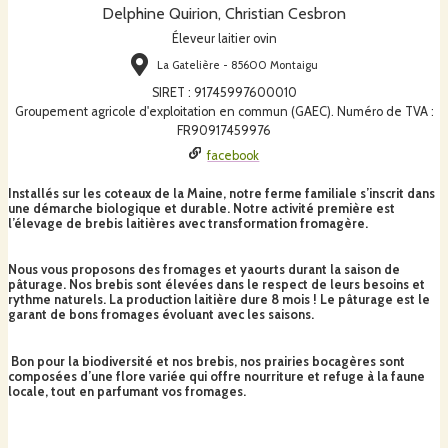
Delphine Quirion, Christian Cesbron
Éleveur laitier ovin
La Gatelière - 85600 Montaigu
SIRET
:
91745997600010
Groupement agricole d'exploitation en commun (GAEC). Numéro de TVA :
FR90917459976
facebook
Installés sur les coteaux de la Maine, notre ferme familiale s’inscrit dans
une démarche biologique et durable. Notre activité première est
l’élevage de brebis laitières avec transformation fromagère.
Nous vous proposons des fromages et yaourts durant la saison de
pâturage. Nos brebis sont élevées dans le respect de leurs besoins et
rythme naturels. La production laitière dure 8 mois ! Le pâturage est le
garant de bons fromages évoluant avec les saisons.
Bon pour la biodiversité et nos brebis, nos prairies bocagères sont
composées d’une flore variée qui offre nourriture et refuge à la faune
locale, tout en parfumant vos fromages.