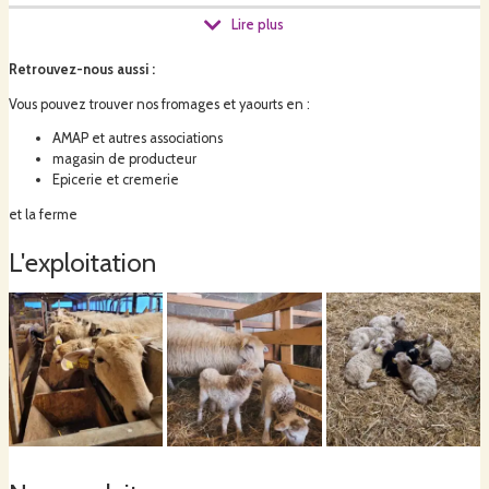
Lire plus
L’autonomie fourragère et la gestion biologique de la ferme entrainent
la présence de vaches pour valoriser au mieux nos prairies et favoriser la
Retrouvez-nous aussi
:
bonne santé de nos brebis. Des bœufs seront élevés à l’herbe sur 3 ans.
Pour le moment, les boeufs grandissent paisiblement dans nos prairies.
Vous pouvez trouver nos fromages et yaourts en :
AMAP et autres associations
magasin de producteur
Epicerie et cremerie
et la ferme
L'exploitation