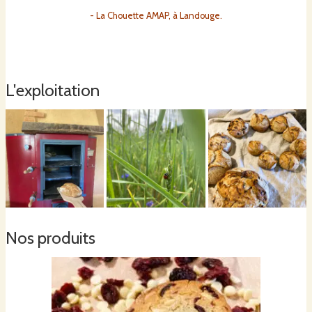
- La Chouette AMAP, à Landouge.
Nous souhaitons par cette activité préserver la nature qui nous entoure tout
en nourrissant de manière saine les habitants.
Nous faisons
le choix de la
vente directe pour limiter l'impact que peut représenter le transport dans la
vente et afin d'agir pour un territoire et être au plus proche de nos clients.
L'exploitation
Vous pouvez faire un petit tour sur notre page Facebook :
https://www.facebook.com/fermedelachouetteblanche
Nos produits