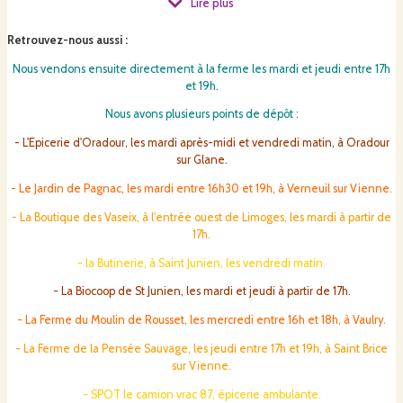
Lire plus
Retrouvez-nous aussi
:
Notre quotidien regroupe donc un
travail cultural
(semis, récolte, séchage,
Nous vendons ensuite directement à la ferme les mardi et jeudi entre 17h
...), une partie
transformation
(graines en farine puis farine en pain), vient
et 19h.
ensuite
la vente
de nos produits en direct à la ferme ou sur des lieux de
dépots à proximité.
Nous avons plusieurs points de dépôt :
- L'Epicerie d'Oradour, les mardi après-midi et vendredi matin, à Oradour
sur Glane.
- Le Jardin de Pagnac, les mardi entre 16h30 et 19h, à Verneuil sur Vienne.
La Ferme de la Chouette Blanche est située sur la commune de
Javerdat
,
plus précisemment sur le lieu-dit
La Valette
à 5 km du bourg. Les terres sont
- La Boutique des Vaseix, à l'entrée ouest de Limoges, les mardi à partir de
aux alentours de la ferme.
17h.
- la Butinerie, à Saint Junien, les vendredi matin.
- La Biocoop de St Junien, les mardi et jeudi à partir de 17h.
Afin de
diversifier les cultures et favoriser les rotations,
nous semons aussi
- La Ferme du Moulin de Rousset, les mercredi entre 16h et 18h, à Vaulry.
quelques hectares de tournesol, seigle et sarrasin, trèfles. Le reste de la
surface agricole est en
prairies naturelles
.
- La Ferme de la Pensée Sauvage, les jeudi entre 17h et 19h, à Saint Brice
sur Vienne.
- SPOT le camion vrac 87, épicerie ambulante.
L'ensemble de la production est certifiée
Agriculture Biologique.