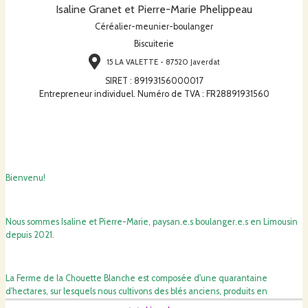
Isaline Granet et Pierre-Marie Phelippeau
Céréalier-meunier-boulanger
Biscuiterie
15 LA VALETTE - 87520 Javerdat
SIRET
:
89193156000017
Entrepreneur individuel. Numéro de TVA : FR28891931560
Bienvenu!
Nous sommes Isaline et Pierre-Marie, paysan.e.s boulanger.e.s en Limousin
depuis 2021.
La Ferme de la Chouette Blanche est composée d'une quarantaine
d'hectares, sur lesquels nous cultivons des blés anciens, produits en
Agriculture Biologique
.