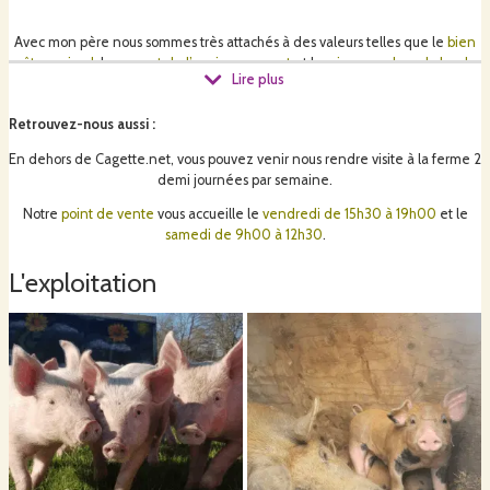
Avec mon père nous sommes très attachés à des valeurs telles que le
bien
être animal
, le
respect de l’environnement
et la
mise en valeur du local
Lire plus
nous souhaitons défendre et
valoriser le circuit court
, directement du
producteur au consommateur.”
Retrouvez-nous aussi
:
En dehors de Cagette.net, vous pouvez venir nous rendre visite à la ferme 2
Baptiste Prognon
demi journées par semaine.
Notre
point de vente
vous accueille le
vendredi de 15h30 à 19h00
et le
samedi de 9h00 à 12h30
.
L'exploitation