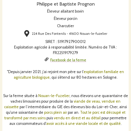
Philippe et Baptiste Prognon
Éleveur allaitant bovin
Éleveur porcin
Charcutier
224 Rue Des Fontenils - 41600 Nouan-le-fuzelier
SIRET
:
51917927900012
Exploitation agricole à responsabilité limitée. Numéro de TVA :
FR22519179279
Facebook de la ferme
"Depuis janvier 2021, j’ai rejoint mon père sur l’
exploitation familiale en
agriculture biologique
, qui s’étend sur 80 hectares en Sologne.
Sur la ferme située à
Nouan-le-Fuzelier
, nous élevons une quarantaine de
vaches limousines pour produire de la
viande de veau, vendue en
caissette
par l’intermédiaire du GIE des éleveurs bio du Loir-et-Cher, ainsi
qu'une soixantaine de
porcs plein air
par an.
Tout
le porc est découpé et
transformé par mes soins
puis
vendu en direct et au détail
pour permettre
aux consommateurs d'
avoir
accès à une viande locale et de qualité
.